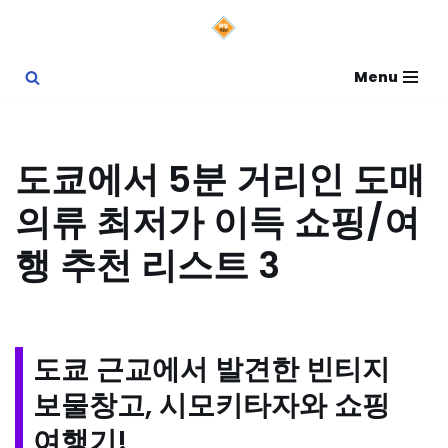
콘
Menu
텐
츠
로
도쿄에서 5분 거리인 도매
건
의류 최저가 이득 쇼핑/여
너
뛰
행 추천 리스트 3
기
도쿄 근교에서 발견한 빈티지
보물창고, 시모키타자와 쇼핑
여행기!