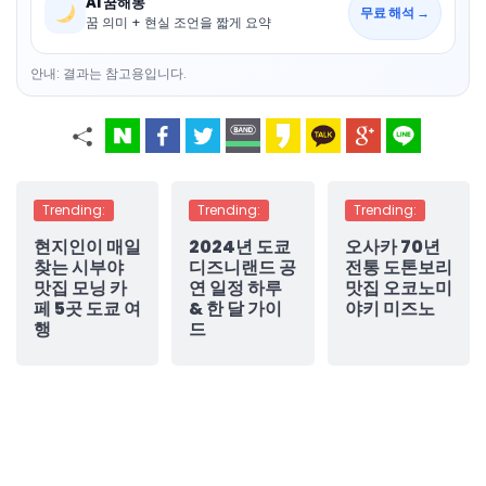
AI 꿈해몽
무료 해석 →
꿈 의미 + 현실 조언을 짧게 요약
안내: 결과는 참고용입니다.
Trending:
Trending:
Trending:
현지인이 매일
2024년 도쿄
오사카 70년
찾는 시부야
디즈니랜드 공
전통 도톤보리
맛집 모닝 카
연 일정 하루
맛집 오코노미
페 5곳 도쿄 여
& 한 달 가이
야키 미즈노
행
드