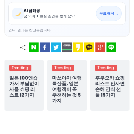
AI 꿈해몽
무료 해석 →
꿈 의미 + 현실 조언을 짧게 요약
안내: 결과는 참고용입니다.
Trending:
Trending:
Trending:
일본 100엔숍
마쓰야마 여행
후쿠오카 쇼핑
가서 부담없이
특산품, 일본
리스트 안사면
사올 쇼핑 리
여행객이 꼭
손해 간식 선
스트 12가지
추천하는 것 5
물 15가지
가지