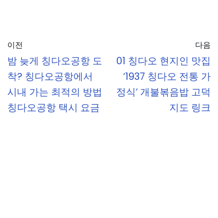
이전
다음
밤 늦게 칭다오공항 도
01 칭다오 현지인 맛집
착? 칭다오공항에서
‘1937 칭다오 전통 가
시내 가는 최적의 방법
정식’ 개불볶음밥 고덕
칭다오공항 택시 요금
지도 링크