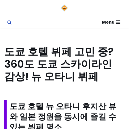
콘
Menu
텐
츠
로
도쿄 호텔 뷔페 고민 중?
건
360도 도쿄 스카이라인
너
뛰
감상! 뉴 오타니 뷔페
기
도쿄 호텔 뉴 오타니 후지산 뷰
와 일본 정원을 동시에 즐길 수
있는 뷔페 명소