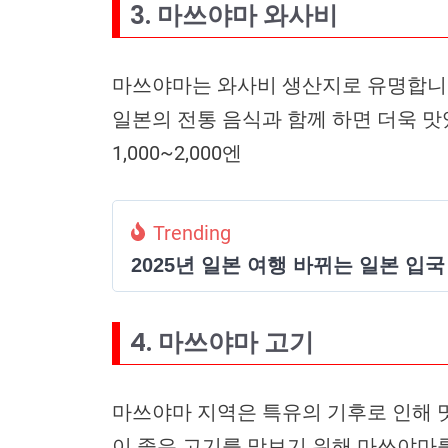
3. 마쓰야마 와사비
마쓰야마는 와사비 생산지로 유명합니다
일본의 전통 음식과 함께 하면 더욱 맛있
1,000~2,000엔
Trending
2025년 일본 여행 바뀌는 일본 입
4. 마쓰야마 고기
마쓰야마 지역은 특유의 기후로 인해 
이 좋은 고기를 맛보기 위해 마쓰야마를