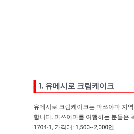
1. 유메시로 크림케이크
유메시로 크림케이크는 마쓰야마 지역에
합니다. 마쓰야마를 여행하는 분들은 
1704-1, 가격대: 1,500~2,000엔