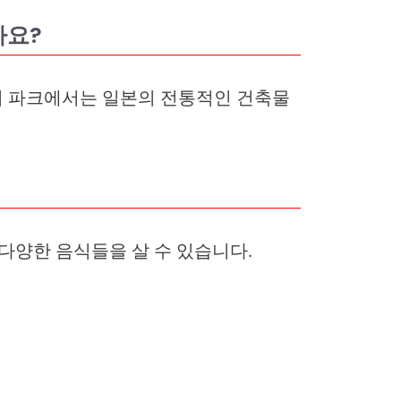
가요?
리 파크에서는 일본의 전통적인 건축물
다양한 음식들을 살 수 있습니다.