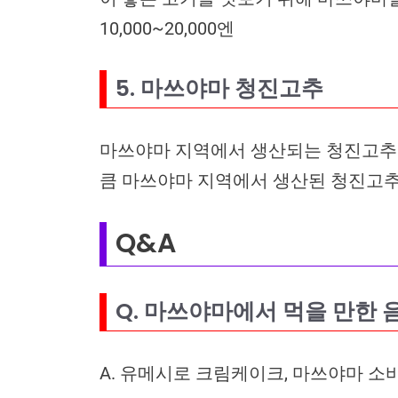
10,000~20,000엔
5. 마쓰야마 청진고추
마쓰야마 지역에서 생산되는 청진고추는
큼 마쓰야마 지역에서 생산된 청진고추는 
Q&A
Q. 마쓰야마에서 먹을 만한 
A. 유메시로 크림케이크, 마쓰야마 소