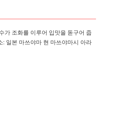
수가 조화를 이루어 입맛을 돋구어 줍
소: 일본 마쓰야마 현 마쓰야마시 아라