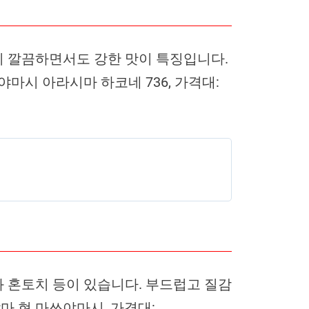
 깔끔하면서도 강한 맛이 특징입니다.
야마시 아라시마 하코네 736, 가격대:
 혼토치 등이 있습니다. 부드럽고 질감
마 현 마쓰야마시, 가격대: