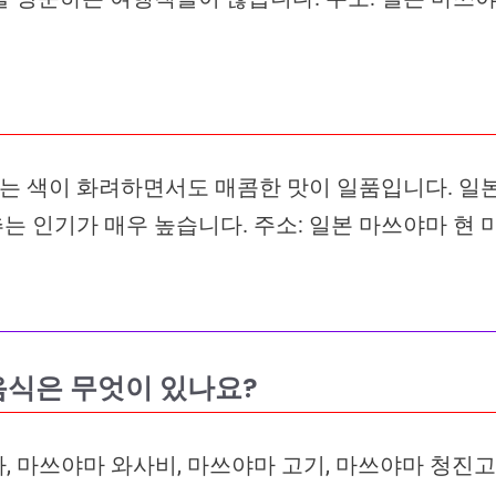
 색이 화려하면서도 매콤한 맛이 일품입니다. 일본
인기가 매우 높습니다. 주소: 일본 마쓰야마 현 마쓰야
음식은 무엇이 있나요?
바, 마쓰야마 와사비, 마쓰야마 고기, 마쓰야마 청진