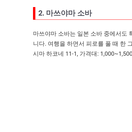
2. 마쓰야마 소바
마쓰야마 소바는 일본 소바 중에서도 
니다. 여행을 하면서 피로를 풀 때 한
시마 하코네 11-1, 가격대: 1,000~1,50