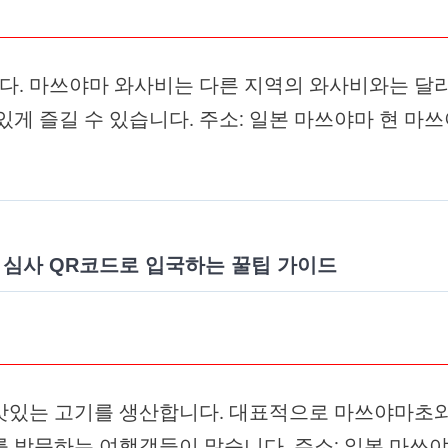
. 마쓰야마 와사비는 다른 지역의 와사비와는 달리
게 즐길 수 있습니다. 주소: 일본 마쓰야마 현 마쓰
국 심사 QR코드로 입국하는 꿀팁 가이드
맛있는 고기를 생산합니다. 대표적으로 마쓰야마초와
 방문하는 여행객들이 많습니다. 주소: 일본 마쓰야