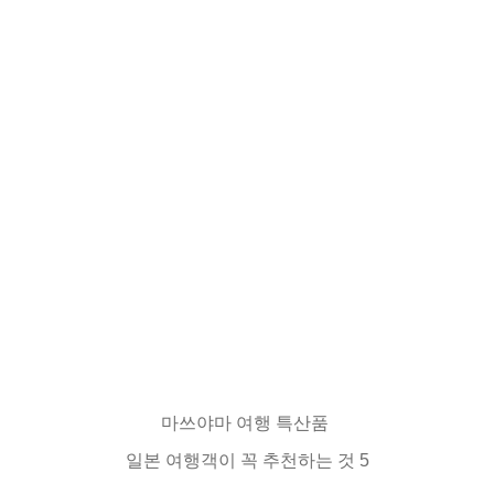
마쓰야마 여행 특산품
일본 여행객이 꼭 추천하는 것 5