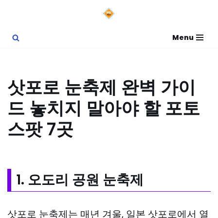
콘
Menu
텐
츠
로
삿포로 눈축제 완벽 가이
건
드 놓치지 말아야 할 포토
너
뛰
스팟 7곳
기
1. 오도리 공원 눈축제
삿포로 눈축제는 매년 겨울, 일본 삿포로에서 열