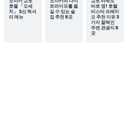
오사카 교토
오사카의 나이
교토 타워도
호텔 「오세
트라이프를 즐
바로 옆! 호텔
치」 3선 럭셔
길 수 있는 술
비스타 프레미
리 메뉴
집 추천 5곳
오 추천 이유 3
가지 찰떡인
주변 관광지 5
곳