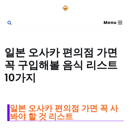
콘
Menu
텐
츠
로
일본 오사카 편의점 가면
건
꼭 구입해볼 음식 리스트
너
뛰
10가지
기
일본 오사카 편의점 가면 꼭 사
봐야 할 것 리스트