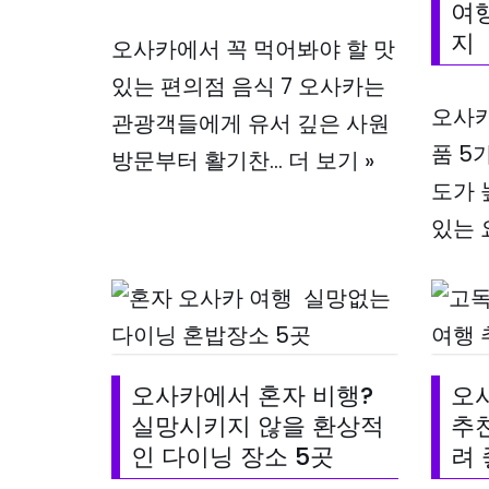
여행
지
오사카에서 꼭 먹어봐야 할 맛
있는 편의점 음식 7 오사카는
오사카
관광객들에게 유서 깊은 사원
품 5
방문부터 활기찬…
더 보기 »
도가 
있는 
오사카에서 혼자 비행?
오
실망시키지 않을 환상적
추천
인 다이닝 장소 5곳
려