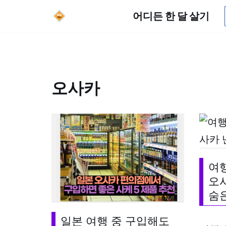
어디든 한 달 살기
콘
텐
츠
로
오사카
건
너
뛰
기
여
오
숨은
일본 여행 중 구입해도