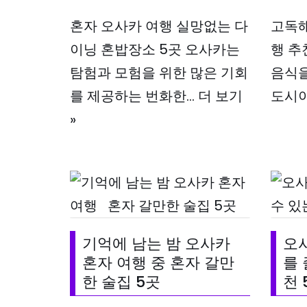
혼자 오사카 여행 실망없는 다
고독해
이닝 혼밥장소 5곳 오사카는
행 추
탐험과 모험을 위한 많은 기회
음식을
를 제공하는 번화한…
더 보기
도시
»
기억에 남는 밤 오사카
오
혼자 여행 중 혼자 갈만
를 
한 술집 5곳
천 