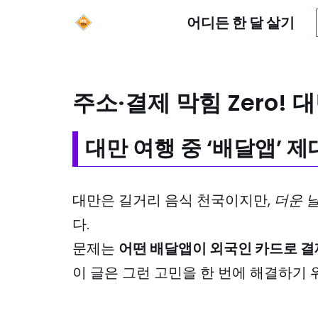
어디든 한 달 살기
콘
텐
츠
주소·결제 막힘 Zero!
로
건
대만 여행 중 ‘배달앱’ 
너
뛰
대만은 길거리 음식 천국이지만,
더운 
기
다.
문제는
어떤 배달앱이 외국인 카드로 결
이 글은 그런 고민을 한 번에 해결하기