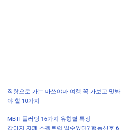
직항으로 가는 마쓰야마 여행 꼭 가보고 맛봐
야 할 10가지
MBTI 플러팅 16가지 유형별 특징
강아지 자폐 스펙트럼 일수있다? 행동신호 6