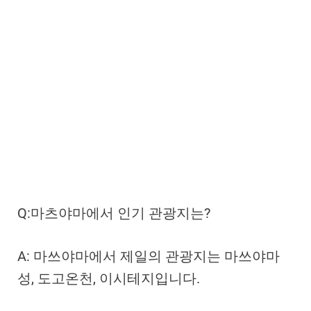
Q:마츠야마에서 인기 관광지는?
A: 마쓰야마에서 제일의 관광지는 마쓰야마
성, 도고온천, 이시테지입니다.