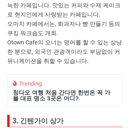
늑한 카페입니다. 맛있는 커피와 수제 케이크
로 현지인에게 사랑받는 카페입니다.
오마치 카페에서는, 화과자나 빵 만들기 등의
쿠킹 워크숍도 개최.
Otown Cafe의 오너는 영어를 할 수 있는 상냥
한 분으로, 외국인 관광객이라도 부담없이 커
뮤니케이션을 취할 수 있습니다.
Trending
칭다오 여행 처음 간다면 한번은 꼭 가
볼 대표 명소 3곳은 어디?
3. 긴텐가이 상가