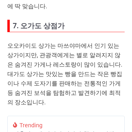
에 딱 맞습니다.
7. 오가도 상점가
오오카이도 상가는 마쓰야마에서 인기 있는
상가이지만, 관광객에게는 별로 알려지지 않
은 숨겨진 가게나 레스토랑이 많이 있습니다.
대가도 상가는 맛있는 빵을 만드는 작은 빵집
이나 수제 도자기를 판매하는 전통적인 가게
등 숨겨진 보석을 탐험하고 발견하기에 최적
의 장소입니다.
Trending