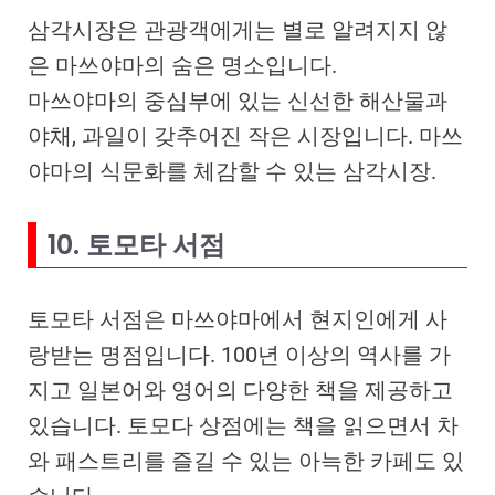
삼각시장은 관광객에게는 별로 알려지지 않
은 마쓰야마의 숨은 명소입니다.
마쓰야마의 중심부에 있는 신선한 해산물과
야채, 과일이 갖추어진 작은 시장입니다. 마쓰
야마의 식문화를 체감할 수 있는 삼각시장.
10. 토모타 서점
토모타 서점은 마쓰야마에서 현지인에게 사
랑받는 명점입니다. 100년 이상의 역사를 가
지고 일본어와 영어의 다양한 책을 제공하고
있습니다. 토모다 상점에는 책을 읽으면서 차
와 패스트리를 즐길 수 있는 아늑한 카페도 있