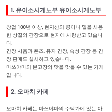
1. 유이소시게노부 유이소시게노부
창업 100년 이상, 현지산의 콩이나 밀을 사용
한 상질의 간장으로 현지에 사랑받고 있습니
다.
간장 시음과 폰즈, 유자 간장, 숙성 간장 등 간
장 판매도 실시하고 있습니다.
마쓰야마의 본고장의 맛을 맛볼 수 있는 가게
입니다.
2. 오마치 카페
오마치 카페는 마쓰야마의 주택가에 있는 아