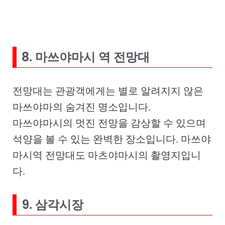
8. 마쓰야마시 역 전망대
전망대는 관광객에게는 별로 알려지지 않은
마쓰야마의 숨겨진 명소입니다.
마쓰야마시의 멋진 전망을 감상할 수 있으며
석양을 볼 수 있는 완벽한 장소입니다. 마쓰야
마시역 전망대도 마츠야마시의 촬영지입니
다.
9. 삼각시장