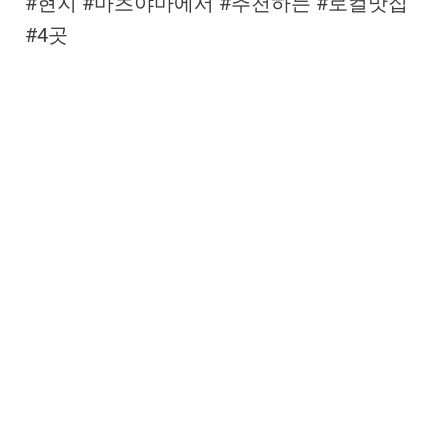
#현지 #마츠야마에서 #추천하는 #로컬맛집
#4곳