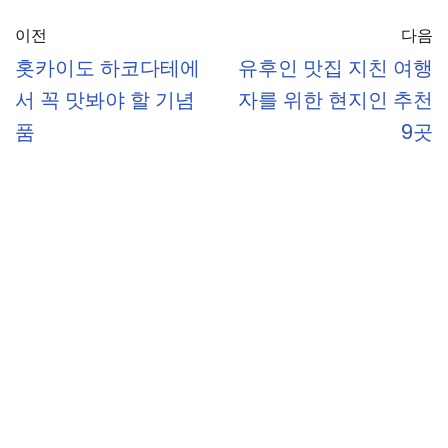
이전
다음
홋카이도 하코다테에
유후인 맛집 지친 여행
서 꼭 맛봐야 할 기념
자를 위한 현지인 추천
품
9곳