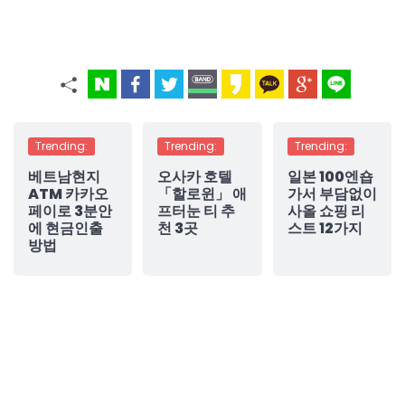
Trending:
Trending:
Trending:
베트남현지
오사카 호텔
일본 100엔숍
ATM 카카오
「할로윈」 애
가서 부담없이
페이로 3분안
프터눈 티 추
사올 쇼핑 리
에 현금인출
천 3곳
스트 12가지
방법