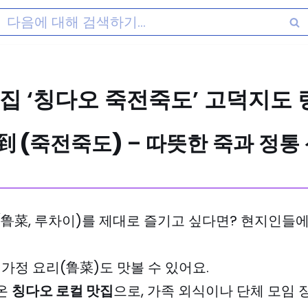
맛집 ‘칭다오 죽전죽도’ 고덕지도 
到 (죽전죽도)
– 따뜻한 죽과 정통
(鲁菜, 루차이)를 제대로 즐기고 싶다면? 현지인들에
 가정 요리(鲁菜)도 맛볼 수 있어요.
온
칭다오 로컬 맛집
으로, 가족 외식이나 단체 모임 