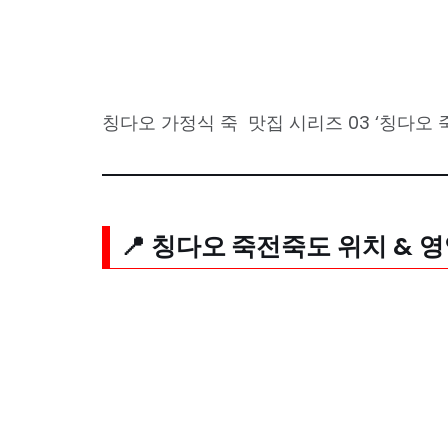
칭다오 가정식 죽 맛집 시리즈 03 ‘칭다오 
📍
칭다오
죽전죽도
위치 & 