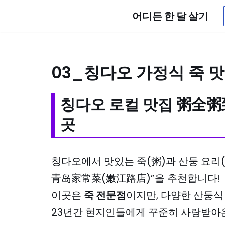
어디든 한 달 살기
콘
텐
츠
03_칭다오 가정식 죽 
로
건
칭다오 로컬 맛집
粥全粥
너
곳
뛰
기
칭다오에서 맛있는 죽(粥)과 산둥 요리
青岛家常菜(嫩江路店)”을 추천합니다!
이곳은
죽 전문점
이지만, 다양한 산둥식
23년간 현지인들에게 꾸준히 사랑받아