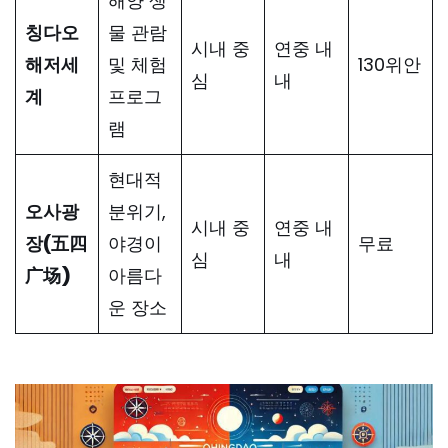
해양 생
칭다오
물 관람
시내 중
연중 내
해저세
및 체험
130위안
심
내
계
프로그
램
현대적
오사광
분위기,
시내 중
연중 내
장(五四
야경이
무료
심
내
广场)
아름다
운 장소