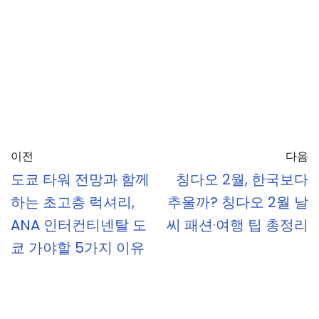
이전
다음
도쿄 타워 전망과 함께
칭다오 2월, 한국보다
하는 초고층 럭셔리,
추울까? 칭다오 2월 날
ANA 인터컨티넨탈 도
씨 패션·여행 팁 총정리
쿄 가야할 5가지 이유