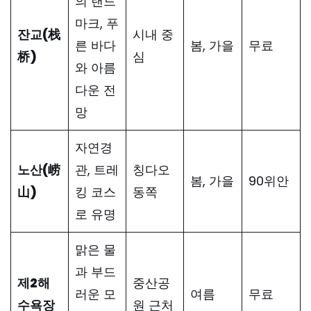
의 랜드
마크, 푸
잔교(栈
시내 중
른 바다
봄, 가을
무료
桥)
심
와 아름
다운 전
망
자연경
노산(崂
관, 트레
칭다오
봄, 가을
90위안
山)
킹 코스
동쪽
로 유명
맑은 물
과 부드
제2해
중산공
러운 모
여름
무료
수욕장
원 근처