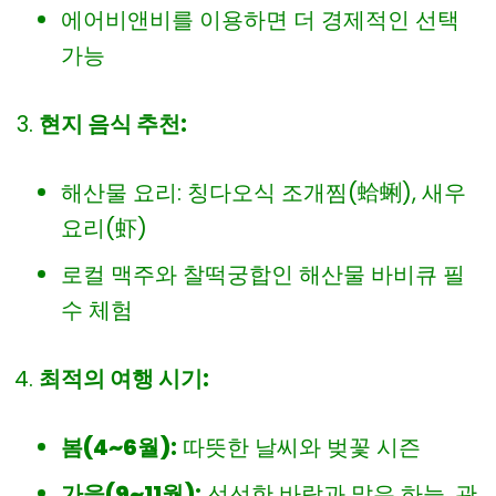
에어비앤비를 이용하면 더 경제적인 선택
가능
현지 음식 추천:
해산물 요리: 칭다오식 조개찜(蛤蜊), 새우
요리(虾)
로컬 맥주와 찰떡궁합인 해산물 바비큐 필
수 체험
최적의 여행 시기:
봄(4~6월):
따뜻한 날씨와 벚꽃 시즌
가을(9~11월):
선선한 바람과 맑은 하늘, 관