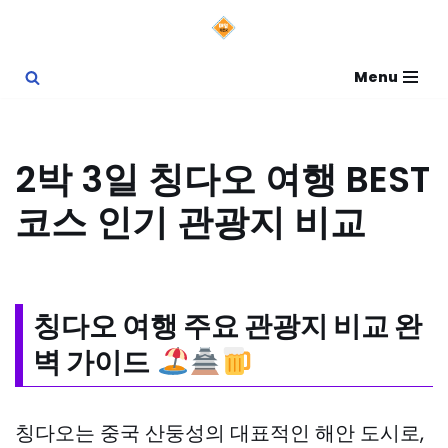
콘
Menu
텐
츠
로
2박 3일 칭다오 여행 BEST
건
코스 인기 관광지 비교
너
뛰
기
칭다오 여행 주요 관광지 비교 완
벽 가이드
칭다오는 중국 산둥성의 대표적인 해안 도시로,