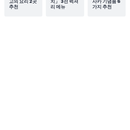
고의 요리 2곳
치」 3선 럭셔
사카 기념품 6
추천
리 메뉴
가지 추천