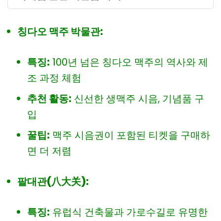
칭다오 맥주 박물관:
특징:
100년 넘은 칭다오 맥주의 역사와 제
조 과정 체험
추천 활동:
신선한 생맥주 시음, 기념품 구
입
꿀팁:
맥주 시음권이 포함된 티켓을 구매하
면 더 저렴
팔대관(八大关):
특징:
유럽식 건축물과 가로수길로 유명한