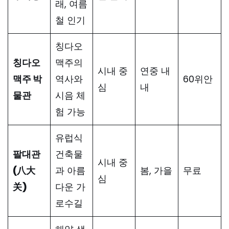
래, 여름
철 인기
칭다오
칭다오
맥주의
시내 중
연중 내
맥주 박
역사와
60위안
심
내
물관
시음 체
험 가능
유럽식
팔대관
건축물
시내 중
(八大
과 아름
봄, 가을
무료
심
关)
다운 가
로수길