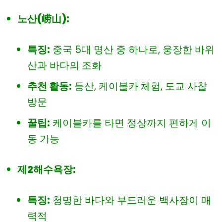
노산(崂山):
특징:
중국 5대 명산 중 하나로, 웅장한 바위
산과 바다의 조화
추천 활동:
등산, 케이블카 체험, 도교 사찰
방문
꿀팁:
케이블카를 타면 정상까지 편하게 이
동 가능
제2해수욕장:
특징:
청명한 바다와 부드러운 백사장이 매
력적