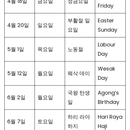
4월 18일
금요일
성금요일
Friday
부활절 일
Easter
4월 20일
일요일
요일
Sunday
Labour
5월 1일
목요일
노동절
Day
Wesak
5월 12일
월요일
웨삭 데이
Day
국왕 탄생
Agong’s
6월 2일
월요일
일
Birthday
하리 라야
Hari Raya
6월 7일
토요일
하지
Haji