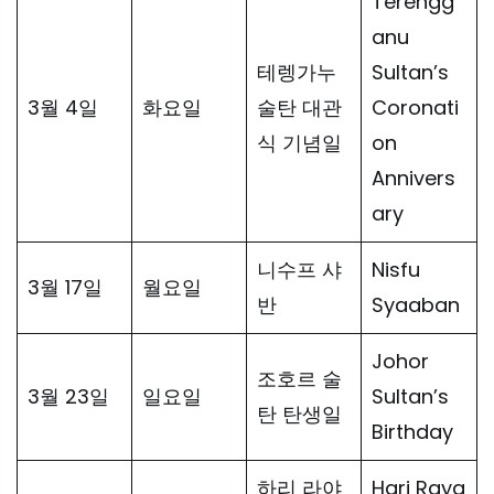
Terengg
anu
테렝가누
Sultan’s
3월 4일
화요일
술탄 대관
Coronati
식 기념일
on
Annivers
ary
니수프 샤
Nisfu
3월 17일
월요일
반
Syaaban
Johor
조호르 술
3월 23일
일요일
Sultan’s
탄 탄생일
Birthday
하리 라야
Hari Raya