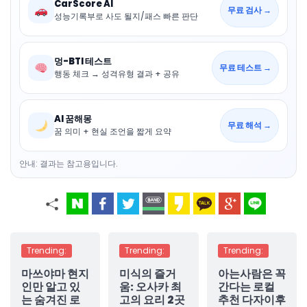
CarScore AI
무료 검사 →
성능기록부로 사도 될지/패스 빠른 판단
멍-BTI 테스트
무료 테스트 →
행동 체크 → 성격유형 결과 + 공유
AI 꿈해몽
무료 해석 →
꿈 의미 + 현실 조언을 짧게 요약
안내: 결과는 참고용입니다.
Trending:
Trending:
Trending:
마쓰야마 현지
미식의 즐거
아는사람은 꼭
인만 알고 있
움: 오사카 최
간다는 로컬
는 숨겨진 로
고의 요리 2곳
추천 다자이후