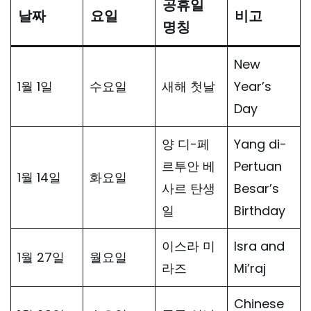
공휴일
날짜
요일
비고
명칭
New
1월 1일
수요일
새해 첫날
Year’s
Day
양 디-페
Yang di-
르투안 베
Pertuan
1월 14일
화요일
사르 탄생
Besar’s
일
Birthday
이스라 미
Isra and
1월 27일
월요일
라즈
Mi’raj
Chinese