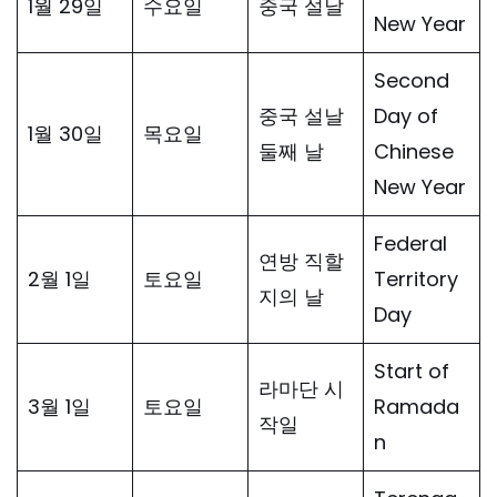
1월 29일
수요일
중국 설날
New Year
Second
중국 설날
Day of
1월 30일
목요일
둘째 날
Chinese
New Year
Federal
연방 직할
2월 1일
토요일
Territory
지의 날
Day
Start of
라마단 시
3월 1일
토요일
Ramada
작일
n