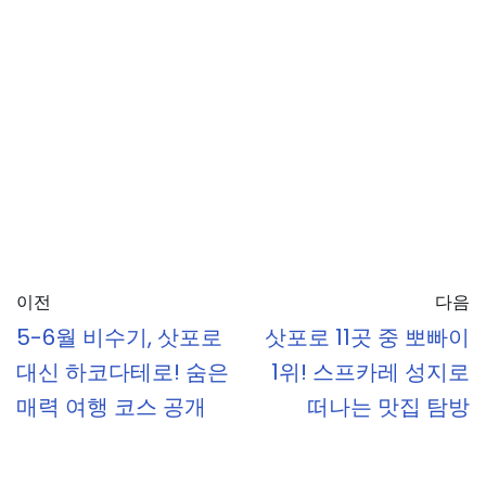
이전
다음
5-6월 비수기, 삿포로
삿포로 11곳 중 뽀빠이
대신 하코다테로! 숨은
1위! 스프카레 성지로
매력 여행 코스 공개
떠나는 맛집 탐방