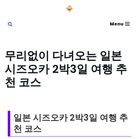
콘
Menu
텐
츠
로
무리없이 다녀오는 일본
건
시즈오카 2박3일 여행 추
너
뛰
천 코스
기
일본 시즈오카 2박3일 여행 추
천 코스