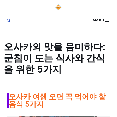
콘
Menu
텐
츠
로
오사카의 맛을 음미하다:
건
군침이 도는 식사와 간식
너
뛰
을 위한 5가지
기
오사카 여행 오면 꼭 먹어야 할
음식 5가지