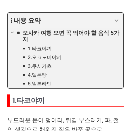
내용 요약
오사카 여행 오면 꼭 먹어야 할 음식 5가
지
1.타코야끼
2.오코노미야키
3.쿠시카츠
4.멜론빵
5.일본라멘
1.타코야끼
부드러운 문어 덩어리, 튀김 부스러기, 파, 절
인 생강으로 채워진 작은 반죽 공으로