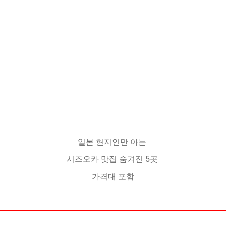
일본 현지인만 아는
시즈오카 맛집 숨겨진 5곳
가격대 포함