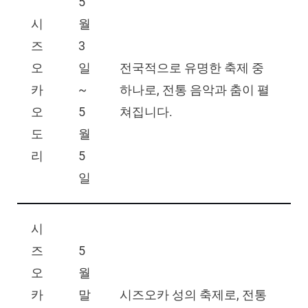
5
시
월
즈
3
오
일
전국적으로 유명한 축제 중
카
~
하나로, 전통 음악과 춤이 펼
오
5
쳐집니다.
도
월
리
5
일
시
즈
5
오
월
카
말
시즈오카 성의 축제로, 전통