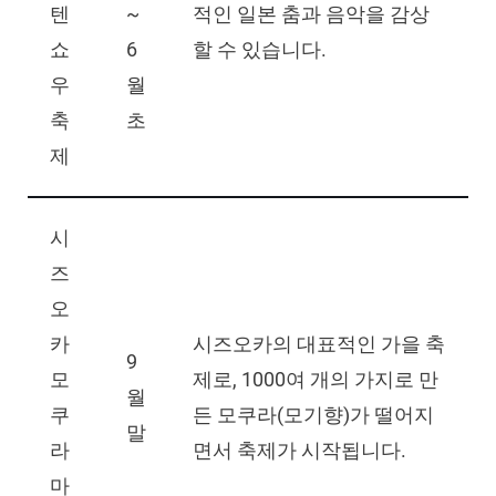
텐
~
적인 일본 춤과 음악을 감상
쇼
6
할 수 있습니다.
우
월
축
초
제
시
즈
오
카
시즈오카의 대표적인 가을 축
9
모
제로, 1000여 개의 가지로 만
월
쿠
든 모쿠라(모기향)가 떨어지
말
라
면서 축제가 시작됩니다.
마