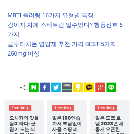
MBTI 플러팅 16가지 유형별 특징
강아지 자폐 스펙트럼 일수있다? 행동신호 6
가지
글루타치온 영양제 추천 가격 BEST 5가지
250mg 이상
Trending:
Trending:
Trending:
오사카의 맛을
일본 100엔숍
일본 도쿄 호
음미하다: 군
가서 부담없이
텔 2023년 새
침이 도는 식
사올 쇼핑 리
롭게 오픈한