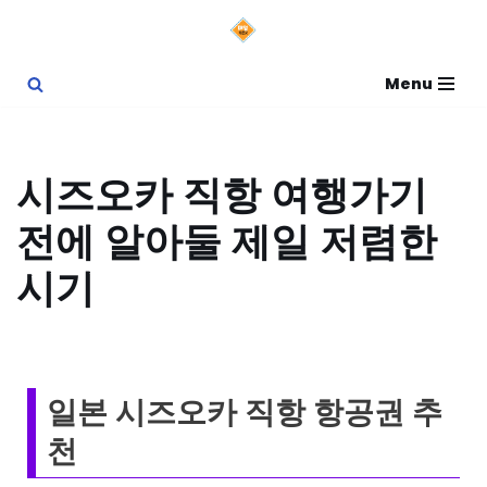
콘
Menu
텐
츠
로
시즈오카 직항 여행가기
건
전에 알아둘 제일 저렴한
너
뛰
시기
기
일본 시즈오카 직항 항공권 추
천