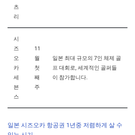
츠
리
시
즈
11
오
월
일본 최대 규모의 7인 체제 골
카
첫
프 대회로, 세계적인 골퍼들
세
째
이 참가합니다.
븐
주
스
일본 시즈오카 항공권 1년중 저렴하게 살 수
있는 시기